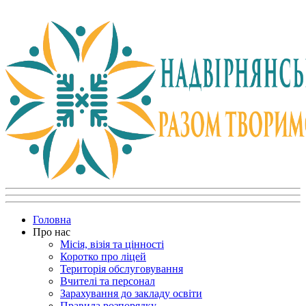
Головна
Про нас
Місія, візія та цінності
Коротко про ліцей
Територія обслуговування
Вчителі та персонал
Зарахування до закладу освіти
Правила розпорядку