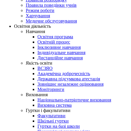
Правила поведінки учнів
Режим роботи
Харчування
Медичне обслуговування
Освітня діяльність
Навчання
Освітня програма
Освітній процес
Інклюзивне навчання
Індивідуальне навчання
Дистанційне навчання
Якість освіти
ВСЗЯО
Академічна доброчесність
Державна підсумкова атестація
Зовнішнє незалежне оцінювання
Моніторинги
Виховання
Національно-патріотичне виховання
Виховна система
Гуртки і факультативи
Факультативи
Шкільні гуртки
Гуртки на базі школи