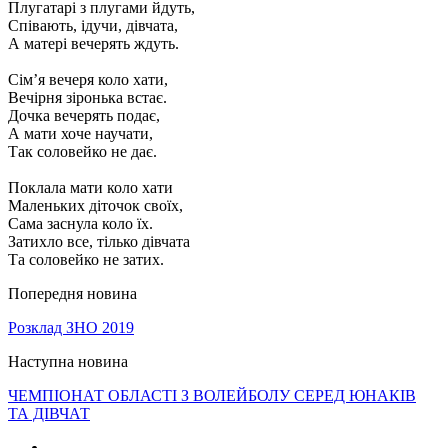
Плугатарі з плугами йдуть,
Співають, ідучи, дівчата,
А матері вечерять ждуть.
Сім’я вечеря коло хати,
Вечірня зіронька встає.
Дочка вечерять подає,
А мати хоче научати,
Так соловейко не дає.
Поклала мати коло хати
Маленьких діточок своїх,
Сама заснула коло їх.
Затихло все, тілько дівчата
Та соловейко не затих.
Попередня новина
Розклад ЗНО 2019
Наступна новина
ЧЕМПІОНАТ ОБЛАСТІ З ВОЛЕЙБОЛУ СЕРЕД ЮНАКІВ
ТА ДІВЧАТ