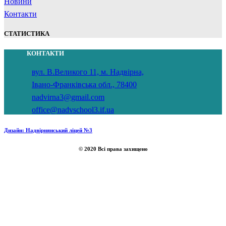
Новини
Контакти
СТАТИСТИКА
КОНТАКТИ
вул. В.Великого 11, м. Надвірна,
Івано-Франківська обл., 78400
nadvirna3@gmail.com
office@nadvschool3.if.ua
Дизайн: Надвірнянський ліцей №3
© 2020 Всі права захищено