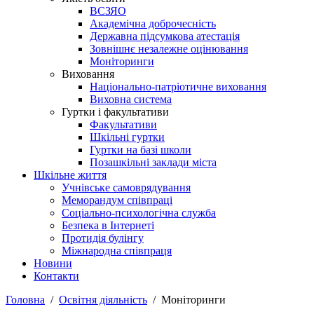
ВСЗЯО
Академічна доброчесність
Державна підсумкова атестація
Зовнішнє незалежне оцінювання
Моніторинги
Виховання
Національно-патріотичне виховання
Виховна система
Гуртки і факультативи
Факультативи
Шкільні гуртки
Гуртки на базі школи
Позашкільні заклади міста
Шкільне життя
Учнівське самоврядування
Меморандум співпраці
Соціально-психологічна служба
Безпека в Інтернеті
Протидія булінгу
Міжнародна співпраця
Новини
Контакти
Головна
Освітня діяльність
Моніторинги