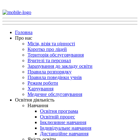
Головна
Про нас
Місія, візія та цінності
Коротко про ліцей
Територія обслуговування
Вчителі та персонал
Зарахування до закладу освіти
Правила розпорядку
Правила поведінки учнів
Режим роботи
Харчування
Медичне обслуговування
Освітня діяльність
Навчання
Освітня програма
Освітній процес
Інклюзивне навчання
Індивідуальне навчання
Дистанційне навчання
Якість освіти