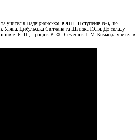
та учителів Надвірнянської ЗОШ І-ІІІ ступенів №3, що
тик Уляна, Цибульська Світлана та Швидка Юлія. До складу
, Попович Є. П., Процюк В. Ф., Семенюк П.М. Команда учителів