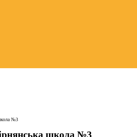
школа №3
вірнянська школа №3