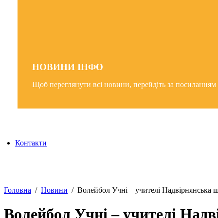
НОВИНИ
ІНФО
Щоб переглянути всі новини, перейдіть за посиланням
Контакти
Головна
Новини
Волейбол Учні – учителі Надвірнянська 
Волейбол Учні – учителі Над