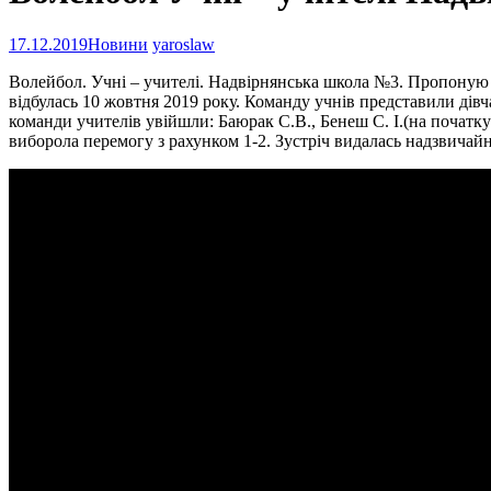
17.12.2019
Новини
yaroslaw
Волейбол. Учні – учителі. Надвірнянська школа №3. Пропоную в
відбулась 10 жовтня 2019 року. Команду учнів представили дівч
команди учителів увійшли: Баюрак С.В., Бенеш С. І.(на початк
виборола перемогу з рахунком 1-2. Зустріч видалась надзвичай