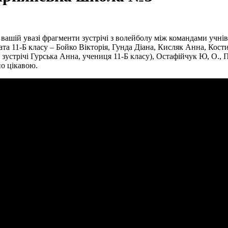
ашій увазі фрагменти зустрічі з волейболу між командами учнів 
ата 11-Б класу – Бойко Вікторія, Гунда Діана, Кисляк Анна, Кос
у зустрічі Гурська Анна, учениця 11-Б класу), Остафійчук Ю, О.
но цікавою.