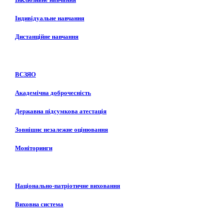
Індивідуальне навчання
Дистанційне навчання
ВСЗЯО
Академічна доброчесність
Державна підсумкова атестація
Зовнішнє незалежне оцінювання
Моніторинги
Національно-патріотичне виховання
Виховна система