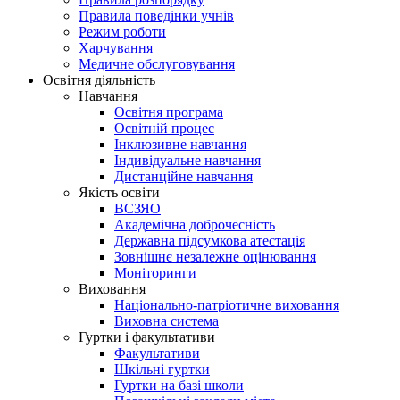
Правила поведінки учнів
Режим роботи
Харчування
Медичне обслуговування
Освітня діяльність
Навчання
Освітня програма
Освітній процес
Інклюзивне навчання
Індивідуальне навчання
Дистанційне навчання
Якість освіти
ВСЗЯО
Академічна доброчесність
Державна підсумкова атестація
Зовнішнє незалежне оцінювання
Моніторинги
Виховання
Національно-патріотичне виховання
Виховна система
Гуртки і факультативи
Факультативи
Шкільні гуртки
Гуртки на базі школи