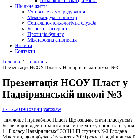
Позашкільні заклади міста
Шкільне життя
Учнівське самоврядування
Меморандум співпраці
Соціально-психологічна служба
Безпека в Інтернеті
Протидія булінгу
Міжнародна співпраця
Новини
Контакти
Головна
Новини
Презентація НСОУ Пласт у Надвірнянській школі №3
Презентація НСОУ Пласт у
Надвірнянській школі №3
17.12.2019
Новини
yaroslaw
Чим живе і приваблює Пласт? Що означає стати пластуном?
Безліч відповідей на запитання ви почуєте у презентації учня
11-Б класу Надвірнянської ЗОШ І-ІІІ ступенів №3 Глодана
Максима, що відбулась 16 жовтня 2019 року в Надвірнянській