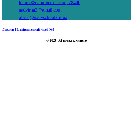
Івано-Франківська обл., 78400
nadvirna3@gmail.com
office@nadvschool3.if.ua
Дизайн: Надвірнянський ліцей №3
© 2020 Всі права захищено