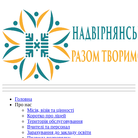
Головна
Про нас
Місія, візія та цінності
Коротко про ліцей
Територія обслуговування
Вчителі та персонал
Зарахування до закладу освіти
Правила розпорядку