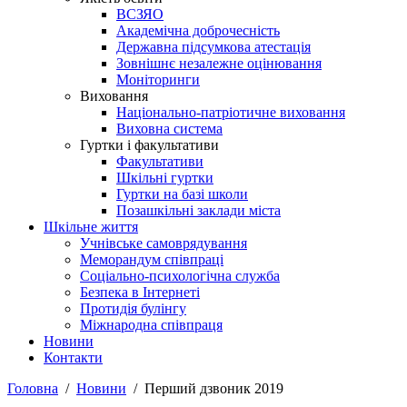
ВСЗЯО
Академічна доброчесність
Державна підсумкова атестація
Зовнішнє незалежне оцінювання
Моніторинги
Виховання
Національно-патріотичне виховання
Виховна система
Гуртки і факультативи
Факультативи
Шкільні гуртки
Гуртки на базі школи
Позашкільні заклади міста
Шкільне життя
Учнівське самоврядування
Меморандум співпраці
Соціально-психологічна служба
Безпека в Інтернеті
Протидія булінгу
Міжнародна співпраця
Новини
Контакти
Головна
Новини
Перший дзвоник 2019