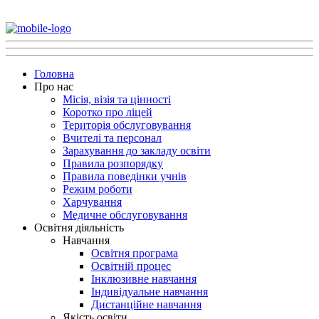
Головна
Про нас
Місія, візія та цінності
Коротко про ліцей
Територія обслуговування
Вчителі та персонал
Зарахування до закладу освіти
Правила розпорядку
Правила поведінки учнів
Режим роботи
Харчування
Медичне обслуговування
Освітня діяльність
Навчання
Освітня програма
Освітній процес
Інклюзивне навчання
Індивідуальне навчання
Дистанційне навчання
Якість освіти