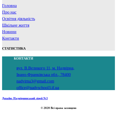
Головна
Про нас
Освітня діяльність
Шкільне життя
Новини
Контакти
СТАТИСТИКА
КОНТАКТИ
вул. В.Великого 11, м. Надвірна,
Івано-Франківська обл., 78400
nadvirna3@gmail.com
office@nadvschool3.if.ua
Дизайн: Надвірнянський ліцей №3
© 2020 Всі права захищено