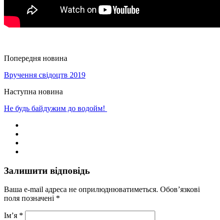
Попередня новина
Вручення свідоцтв 2019
Наступна новина
Не будь байдужим до водойм!
Залишити відповідь
Ваша e-mail адреса не оприлюднюватиметься.
Обов’язкові
поля позначені
*
Ім’я
*