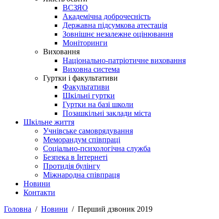
ВСЗЯО
Академічна доброчесність
Державна підсумкова атестація
Зовнішнє незалежне оцінювання
Моніторинги
Виховання
Національно-патріотичне виховання
Виховна система
Гуртки і факультативи
Факультативи
Шкільні гуртки
Гуртки на базі школи
Позашкільні заклади міста
Шкільне життя
Учнівське самоврядування
Меморандум співпраці
Соціально-психологічна служба
Безпека в Інтернеті
Протидія булінгу
Міжнародна співпраця
Новини
Контакти
Головна
Новини
Перший дзвоник 2019