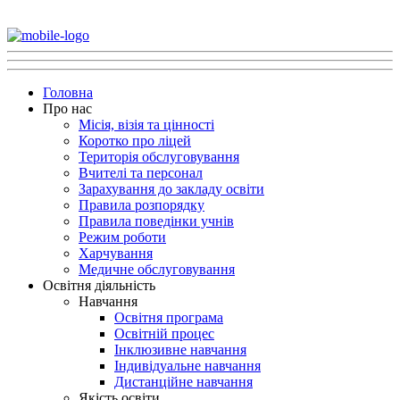
Головна
Про нас
Місія, візія та цінності
Коротко про ліцей
Територія обслуговування
Вчителі та персонал
Зарахування до закладу освіти
Правила розпорядку
Правила поведінки учнів
Режим роботи
Харчування
Медичне обслуговування
Освітня діяльність
Навчання
Освітня програма
Освітній процес
Інклюзивне навчання
Індивідуальне навчання
Дистанційне навчання
Якість освіти