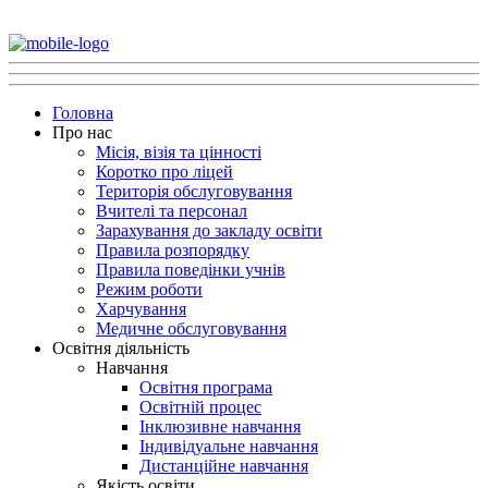
Головна
Про нас
Місія, візія та цінності
Коротко про ліцей
Територія обслуговування
Вчителі та персонал
Зарахування до закладу освіти
Правила розпорядку
Правила поведінки учнів
Режим роботи
Харчування
Медичне обслуговування
Освітня діяльність
Навчання
Освітня програма
Освітній процес
Інклюзивне навчання
Індивідуальне навчання
Дистанційне навчання
Якість освіти