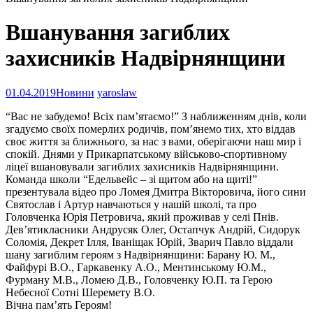
Вшанування загиблих
захисників Надвірнянщини
01.04.2019
Новини
yaroslaw
“Вас не забудемо! Всіх пам’ятаємо!” З наближенням днів, коли
згадуємо своїх померлих родичів, пом’янемо тих, хто віддав
своє життя за ближнього, за нас з вами, оберігаючи наш мир і
спокій. Днями у Прикарпатському військово-спортивному
ліцеї вшановували загиблих захисників Надвірнянщини.
Команда школи “Едельвейс – зі щитом або на щиті!”
презентувала відео про Ломея Дмитра Вікторовича, його сини
Святослав і Артур навчаються у нашій школі, та про
Головченка Юрія Петровича, який проживав у селі Пнів.
Дев’ятикласники Андрусяк Олег, Остапчук Андрій, Сидорук
Соломія, Декрет Ілля, Іваніщак Юрій, Зварич Павло віддали
шану загиблим героям з Надвірнянщини: Барану Ю. М.,
Файфурі В.О., Гаркавенку А.О., Ментинському Ю.М.,
Фурману М.В., Ломею Д.В., Головченку Ю.П. та Герою
Небесної Сотні Шеремету В.О.
Вічна пам’ять Героям!