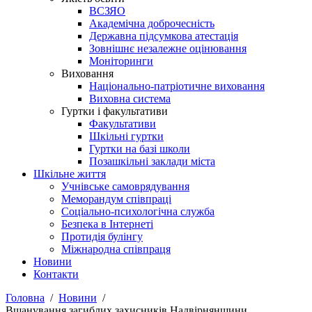
ВСЗЯО
Академічна доброчесність
Державна підсумкова атестація
Зовнішнє незалежне оцінювання
Моніторинги
Виховання
Національно-патріотичне виховання
Виховна система
Гуртки і факультативи
Факультативи
Шкільні гуртки
Гуртки на базі школи
Позашкільні заклади міста
Шкільне життя
Учнівське самоврядування
Меморандум співпраці
Соціально-психологічна служба
Безпека в Інтернеті
Протидія булінгу
Міжнародна співпраця
Новини
Контакти
Головна
Новини
Вшанування загиблих захисників Надвірнянщини