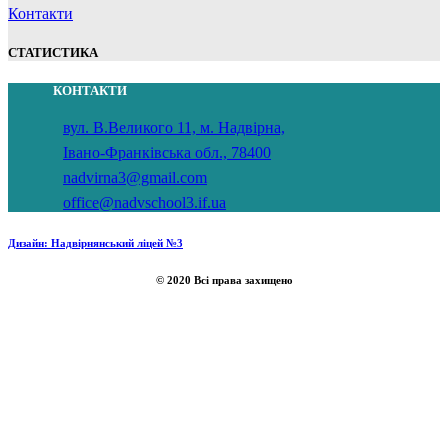
Контакти
СТАТИСТИКА
КОНТАКТИ
вул. В.Великого 11, м. Надвірна,
Івано-Франківська обл., 78400
nadvirna3@gmail.com
office@nadvschool3.if.ua
Дизайн: Надвірнянський ліцей №3
© 2020 Всі права захищено