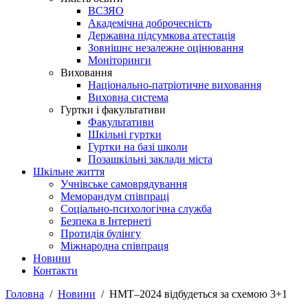
ВСЗЯО
Академічна доброчесність
Державна підсумкова атестація
Зовнішнє незалежне оцінювання
Моніторинги
Виховання
Національно-патріотичне виховання
Виховна система
Гуртки і факультативи
Факультативи
Шкільні гуртки
Гуртки на базі школи
Позашкільні заклади міста
Шкільне життя
Учнівське самоврядування
Меморандум співпраці
Соціально-психологічна служба
Безпека в Інтернеті
Протидія булінгу
Міжнародна співпраця
Новини
Контакти
Головна
Новини
НМТ–2024 відбудеться за схемою 3+1