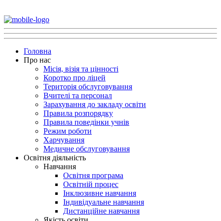
Головна
Про нас
Місія, візія та цінності
Коротко про ліцей
Територія обслуговування
Вчителі та персонал
Зарахування до закладу освіти
Правила розпорядку
Правила поведінки учнів
Режим роботи
Харчування
Медичне обслуговування
Освітня діяльність
Навчання
Освітня програма
Освітній процес
Інклюзивне навчання
Індивідуальне навчання
Дистанційне навчання
Якість освіти