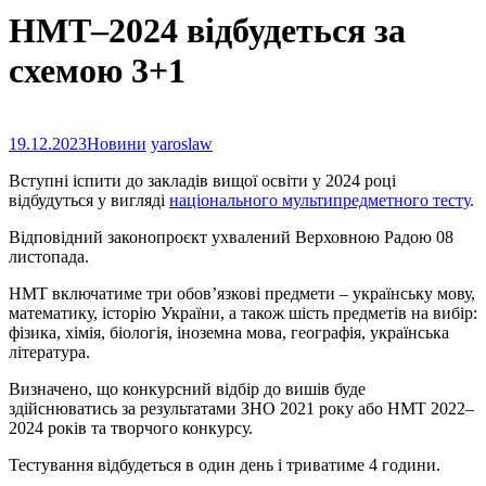
НМТ–2024 відбудеться за
схемою 3+1
19.12.2023
Новини
yaroslaw
Вступні іспити до закладів вищої освіти у 2024 році
відбудуться у вигляді
національного мультипредметного тесту
.
Відповідний законопроєкт ухвалений Верховною Радою 08
листопада.
НМТ включатиме три обовʼязкові предмети – українську мову,
математику, історію України, а також шість предметів на вибір:
фізика, хімія, біологія, іноземна мова, географія, українська
література.
Визначено, що конкурсний відбір до вишів буде
здійснюватись за результатами ЗНО 2021 року або НМТ 2022–
2024 років та творчого конкурсу.
Тестування відбудеться в один день і триватиме 4 години.