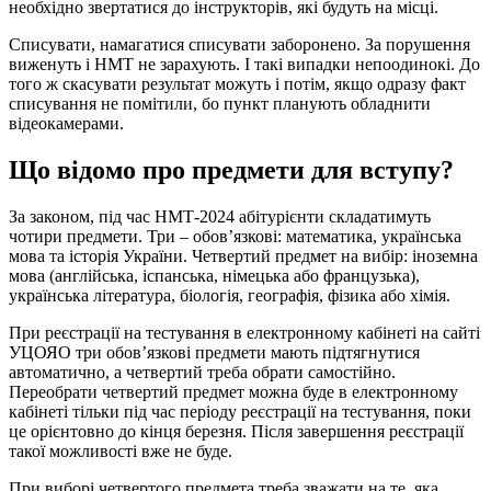
необхідно звертатися до інструкторів, які будуть на місці.
Списувати, намагатися списувати заборонено. За порушення
виженуть і НМТ не зарахують. І такі випадки непоодинокі. До
того ж скасувати результат можуть і потім, якщо одразу факт
списування не помітили, бо пункт планують обладнити
відеокамерами.
Що відомо про предмети для вступу?
За законом, під час НМТ-2024 абітурієнти складатимуть
чотири предмети. Три – обов’язкові: математика, українська
мова та історія України. Четвертий предмет на вибір: іноземна
мова (англійська, іспанська, німецька або французька),
українська література, біологія, географія, фізика або хімія.
При реєстрації на тестування в електронному кабінеті на сайті
УЦОЯО три обов’язкові предмети мають підтягнутися
автоматично, а четвертий треба обрати самостійно.
Переобрати четвертий предмет можна буде в електронному
кабінеті тільки під час періоду реєстрації на тестування, поки
це орієнтовно до кінця березня. Після завершення реєстрації
такої можливості вже не буде.
При виборі четвертого предмета треба зважати на те, яка