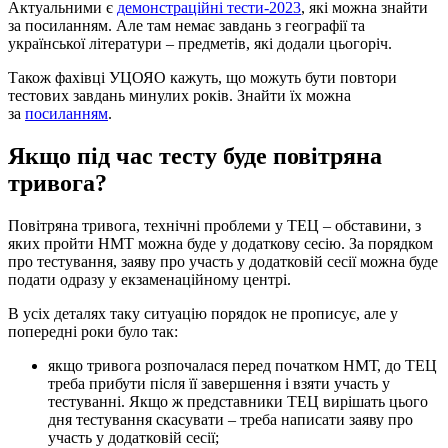
Актуальними є
демонстраційні тести-2023
, які можна знайти
за посиланням. Але там немає завдань з географії та
української літератури – предметів, які додали цьогоріч.
Також фахівці УЦОЯО кажуть, що можуть бути повтори
тестових завдань минулих років. Знайти їх можна
за
посиланням
.
Якщо під час тесту буде повітряна
тривога?
Повітряна тривога, технічні проблеми у ТЕЦ – обставини, з
яких пройти НМТ можна буде у додаткову сесію. За порядком
про тестування, заяву про участь у додатковій сесії можна буде
подати одразу у екзаменаційному центрі.
В усіх деталях таку ситуацію порядок не прописує, але у
попередні роки було так:
якщо тривога розпочалася перед початком НМТ, до ТЕЦ
треба прибути після її завершення і взяти участь у
тестуванні. Якщо ж представники ТЕЦ вирішать цього
дня тестування скасувати – треба написати заяву про
участь у додатковій сесії;