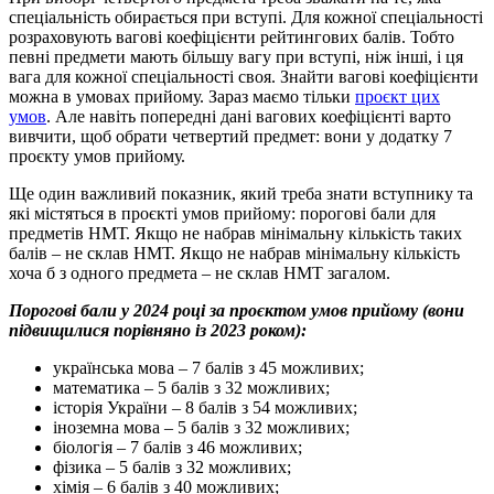
спеціальність обирається при вступі. Для кожної спеціальності
розраховують вагові коефіцієнти рейтингових балів. Тобто
певні предмети мають більшу вагу при вступі, ніж інші, і ця
вага для кожної спеціальності своя. Знайти вагові коефіцієнти
можна в умовах прийому. Зараз маємо тільки
проєкт цих
умов
. Але навіть попередні дані вагових коефіцієнті варто
вивчити, щоб обрати четвертий предмет: вони у додатку 7
проєкту умов прийому.
Ще один важливий показник, який треба знати вступнику та
які містяться в проєкті умов прийому: порогові бали для
предметів НМТ. Якщо не набрав мінімальну кількість таких
балів – не склав НМТ. Якщо не набрав мінімальну кількість
хоча б з одного предмета – не склав НМТ загалом.
Порогові бали у 2024 році за проєктом умов прийому (вони
підвищилися порівняно із 2023 роком):
українська мова – 7 балів з 45 можливих;
математика – 5 балів з 32 можливих;
історія України – 8 балів з 54 можливих;
іноземна мова – 5 балів з 32 можливих;
біологія – 7 балів з 46 можливих;
фізика – 5 балів з 32 можливих;
хімія – 6 балів з 40 можливих;