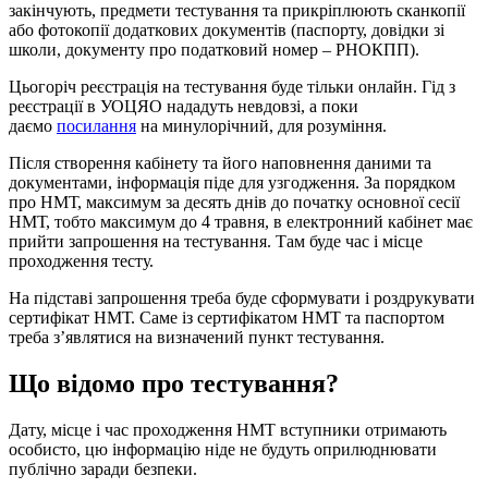
закінчують, предмети тестування та прикріплюють сканкопії
або фотокопії додаткових документів (паспорту, довідки зі
школи, документу про податковий номер – РНОКПП).
Цьогоріч реєстрація на тестування буде тільки онлайн. Гід з
реєстрації в УОЦЯО нададуть невдовзі, а поки
даємо
посилання
на минулорічний, для розуміння.
Після створення кабінету та його наповнення даними та
документами, інформація піде для узгодження. За порядком
про НМТ, максимум за десять днів до початку основної сесії
НМТ, тобто максимум до 4 травня, в електронний кабінет має
прийти запрошення на тестування. Там буде час і місце
проходження тесту.
На підставі запрошення треба буде сформувати і роздрукувати
сертифікат НМТ. Саме із сертифікатом НМТ та паспортом
треба з’являтися на визначений пункт тестування.
Що відомо про тестування?
Дату, місце і час проходження НМТ вступники отримають
особисто, цю інформацію ніде не будуть оприлюднювати
публічно заради безпеки.