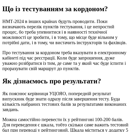
Що із тестуванням за кордоном?
НМТ-2024 в інших країнах будуть проводити. Поки
визначають перелік пунктів тестування, і це непростий
процес, бо треба упевнитися і в наявності технічної
можливості це зробити, і в тому, що місце буде вільним у
потрібні дати, і в тому, чи вистачить інструкторів та фахівців.
Про тестування за кордоном треба вказувати в електронному
кабінеті під час реєстрації. Коли буде запрошення, дуже
уважно розібратися із тим, де саме та у який час буде іспити і
прорахувати свій маршрут до пунктів.
Як дізнаємось про результати?
Як пояснює керівниця УЦОЯО, попередній результат
випускник буде знати одразу після завершення тесту. Буда
кількість набраних тестових балів за результатами виконаних
завдань.
Можна самостійно перевести їх у рейтингові 100-200 балів.
Для переведення є шкала, тобто скільки саме важить тестовий
бал при переводі у рейтинговий. Шкала міститься у додатку 5