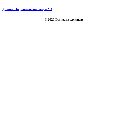
Дизайн: Надвірнянський ліцей №3
© 2020 Всі права захищено