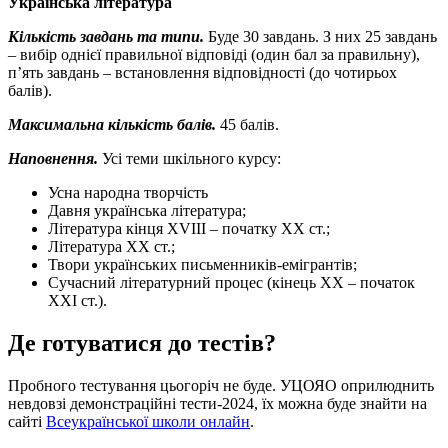
Українська література
Кількість завдань та типи.
Буде 30 завдань. З них 25 завдань
– вибір однієї правильної відповіді (один бал за правильну),
п’ять завдань – встановлення відповідності (до чотирьох
балів).
Максимальна кількість балів.
45 балів.
Наповнення.
Усі теми шкільного курсу:
Усна народна творчість
Давня українська література;
Література кінця XVIII – початку XX ст.;
Література XX ст.;
Твори українських письменників-емігрантів;
Сучасний літературний процес (кінець XX – початок
XXI ст.).
Де готуватися до тестів?
Пробного тестування цьогоріч не буде. УЦОЯО оприлюднить
невдовзі демонстраційні тести-2024, їх можна буде знайти на
сайті
Всеукраїнської школи онлайн
.