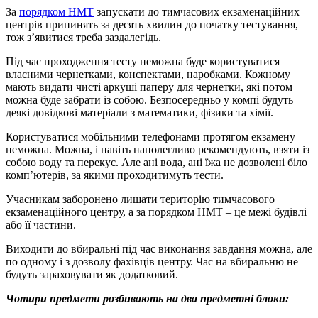
За
порядком НМТ
запускати до тимчасових екзаменаційних
центрів припинять за десять хвилин до початку тестування,
тож з’явитися треба заздалегідь.
Під час проходження тесту неможна буде користуватися
власними чернетками, конспектами, наробками. Кожному
мають видати чисті аркуші паперу для чернетки, які потом
можна буде забрати із собою. Безпосередньо у компі будуть
деякі довідкові матеріали з математики, фізики та хімії.
Користуватися мобільними телефонами протягом екзамену
неможна. Можна, і навіть наполегливо рекомендують, взяти із
собою воду та перекус. Але ані вода, ані їжа не дозволені біло
комп’ютерів, за якими проходитимуть тести.
Учасникам заборонено лишати територію тимчасового
екзаменаційного центру, а за порядком НМТ – це межі будівлі
або її частини.
Виходити до вбиральні під час виконання завдання можна, але
по одному і з дозволу фахівців центру. Час на вбиральню не
будуть зараховувати як додатковий.
Чотири предмети розбивають на два предметні блоки: