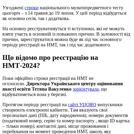
Узгоджені
строки
національного мультипредметного тесту
цьогоріч – з 14 травня до 19 липня. У цей період відбудеться
як основна сесія, так і додаткова.
На основну реєструватимуться ті вступники, які не можуть
взяти участь в основній із поважних причин. В залежності від
причин, зареєструватися можна буде як під час основного
періоду реєстрації на НМТ, так і під час додаткового.
Що відомо про реєстрацію на
НМТ-2024?
Поки офіційно строки реєстрації на НМТ не
оголосили.
Директора Українського центру оцінювання
якості освіти Тетяна Вакуленко
зорієнтувала
, що
відбуватиметься вона у березні.
Протягом періоду реєстрації на
сайті УЦОЯО
випускники
створюють електронні кабінети. Там вказують свої
персональні дані (ПІБ, дату народження), номери документів
(податковий номер, серію та номер паспорту , якщо ID картка
– тільки номер), контактні дані, місце проживання і
перебування на момент проведення НМТ, школу, яку