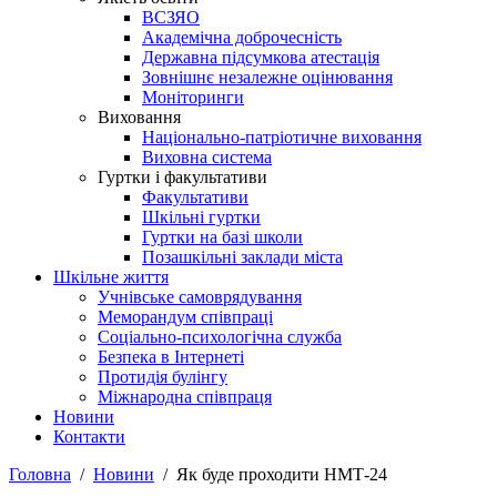
ВСЗЯО
Академічна доброчесність
Державна підсумкова атестація
Зовнішнє незалежне оцінювання
Моніторинги
Виховання
Національно-патріотичне виховання
Виховна система
Гуртки і факультативи
Факультативи
Шкільні гуртки
Гуртки на базі школи
Позашкільні заклади міста
Шкільне життя
Учнівське самоврядування
Меморандум співпраці
Соціально-психологічна служба
Безпека в Інтернеті
Протидія булінгу
Міжнародна співпраця
Новини
Контакти
Головна
Новини
Як буде проходити НМТ-24