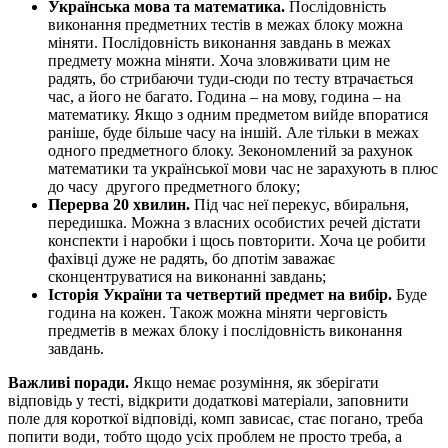
Українська мова та математика.
Послідовність
виконання предметних тестів в межах блоку можна
міняти. Послідовність виконання завдань в межах
предмету можна міняти. Хоча зловживати цим не
радять, бо стрибаючи туди-сюди по тесту втрачається
час, а його не багато. Година – на мову, година – на
математику. Якщо з одним предметом вийде впоратися
раніше, буде більше часу на іншій. Але тільки в межах
одного предметного блоку. Зекономлений за рахунок
математики та української мови час не зарахують в плюс
до часу другого предметного блоку;
Перерва 20 хвилин.
Під час неї перекус, вбиральня,
передишка. Можна з власних особистих речей дістати
конспекти і наробки і щось повторити. Хоча це робити
фахівці дуже не радять, бо дпотім заважає
сконцентруватися на виконанні завдань;
Історія України та четвертий предмет на вибір.
Буде
година на кожен. Також можна міняти черговість
предметів в межах блоку і послідовність виконання
завдань.
Важливі поради.
Якщо немає розуміння, як зберігати
відповідь у тесті, відкрити додаткові матеріали, заповнити
поле для короткої відповіді, комп зависає, стає погано, треба
попити води, тобто щодо усіх проблем не просто треба, а