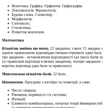
Фонетика. Графіка. Орфоепія. Орфографія;
Лексикологія. Фразеологія;
Будова слова. Словотвір;
Морфологія;
Синтаксис;
Стилістика;
Розвиток мовлення.
Математика
Кількість завдань та типи.
22 завдання, з яких 15 завдань з
однією правильною відповіддю (можна отримати один бал),
три завдання – встановлення відповідності (до трьох балів за
усі правильні відповіді в межах завдання), чотири завдання –
коротка відповідь (два бали за правильну).
Максимальна кількість балів.
32 бали.
Наповнення.
Програма з алгебри та геометрії, а саме:
Числа і вирази;
Рівняння, нерівності і їх системи;
Функції;
Елементи комбінаторики, початки теорії ймовірностей
та елементи математичної статистики;