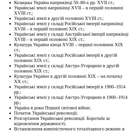
Козацька Україна наприкінці 50–80-х рр. XVII ст.;
Українські землі наприкінці XVII – в першій половині
XVIII ст.;
Українські землі в другій половині XVIII ст.;
Українські землі у складі Російської імперії наприкінці
XVIII – в першій половині XIX ст.;
Українські землі у складі Австрійської імперії наприкінці
XVIII – в першій половині XIX ст.;
Культура України кінця XVIII – першої половини XIX
ст.;
Українські землі у складі Російської імперії в другій
половині XIX ст.;
Українські землі у складі Австро-Угорщини в другій
половині XIX ст.;
Культура України в другій половині XIX – на початку
XX ст.;
Українські землі у складі Російської імперії в 1900–1914
рр.;
Українські землі у складі Австро-Угорщини в 1900–1914
рр.;
Україна в роки Першої світової війни;
Початок Української революції;
Розгортання Української революції. Боротьба за
відновлення державності;
Встановлення комуністичного тоталітарного режиму в