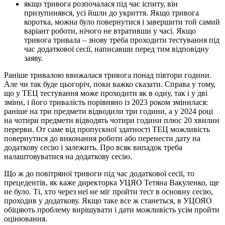
якщо тривога розпочалася під час іспиту, він
призупинявся, усі йшли до укриття. Якщо тривога
коротка, можна було повернутися і завершити той самий
варіант роботи, нічого не втративши у часі. Якщо
тривога тривала – знову треба проходити тестування під
час додаткової сесії, написавши перед тим відповідну
заяву.
Раніше тривалою ввижалася тривога понад півтори години.
Але чи так буде цьогоріч, поки важко сказати. Справа у тому,
що у ТЕЦ тестування може проходити як в одну, так і у дві
зміни, і його тривалість порівняно із 2023 роком змінилася:
раніше на три предмети відводили три години, а у 2024 році
на чотири предмети відводять чотири години плюс 20 хвилин
перерви. От саме від пропускної здатності ТЕЦ можливість
повернутися до виконання роботи або перенести дату на
додаткову сесію і залежить. Про всяк випадок треба
налаштовуватися на додаткову сесію.
Що ж до повітряної тривоги під час додаткової сесії, то
прецедентів, як каже директорка УЦЯО Тетяна Вакуленко, ще
не було. Ті, хто через неї не міг пройти тест в основну сесію,
проходив у додаткову. Якщо таке все ж станеться, в УЦОЯО
обіцяють проблему вирішувати і дати можливість усім пройти
оцінювання.