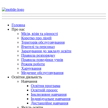
Головна
Про нас
Місія, візія та цінності
Коротко про ліцей
Територія обслуговування
Вчителі та персонал
Зарахування до закладу освіти
Правила розпорядку
Правила поведінки учнів
Режим роботи
Харчування
Медичне обслуговування
Освітня діяльність
Навчання
Освітня програма
Освітній процес
Інклюзивне навчання
Індивідуальне навчання
Дистанційне навчання
Якість освіти