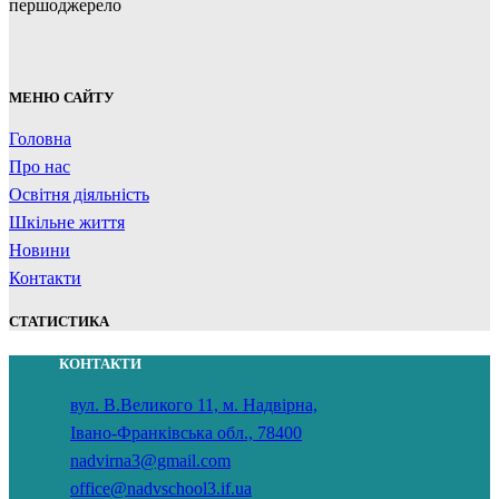
першоджерело
МЕНЮ САЙТУ
Головна
Про нас
Освітня діяльність
Шкільне життя
Новини
Контакти
СТАТИСТИКА
КОНТАКТИ
вул. В.Великого 11, м. Надвірна,
Івано-Франківська обл., 78400
nadvirna3@gmail.com
office@nadvschool3.if.ua