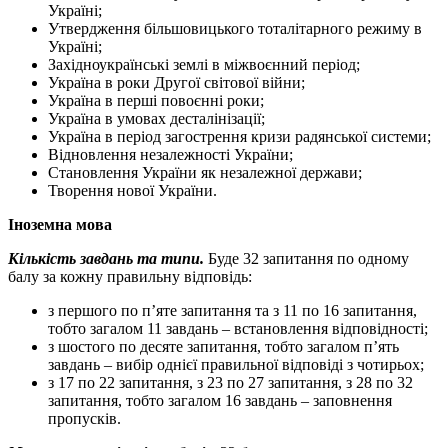
Україні;
Утвердження більшовицького тоталітарного режиму в
Україні;
Західноукраїнські землі в міжвоєнний період;
Україна в роки Другої світової війни;
Україна в перші повоєнні роки;
Україна в умовах десталінізації;
Україна в період загострення кризи радянської системи;
Відновлення незалежності України;
Становлення України як незалежної держави;
Творення нової України.
Іноземна мова
Кількість завдань та типи.
Буде 32 запитання по одному
балу за кожну правильну відповідь:
з першого по п’яте запитання та з 11 по 16 запитання,
тобто загалом 11 завдань – встановлення відповідності;
з шостого по десяте запитання, тобто загалом п’ять
завдань – вибір однієї правильної відповіді з чотирьох;
з 17 по 22 запитання, з 23 по 27 запитання, з 28 по 32
запитання, тобто загалом 16 завдань – заповнення
пропусків.