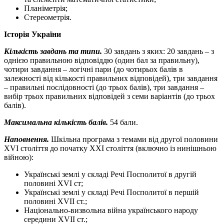
Планіметрія;
Стереометрія.
Історія України
Кількість завдань та типи.
30 завдань з яких: 20 завдань – з
однією правильною відповіддю (один бал за правильну),
чотири завдання – логічні пари (до чотирьох балів в
залежності від кількості правильних відповідей), три завдання
– правильні послідовності (до трьох балів), три завдання –
вибір трьох правильних відповідей з семи варіантів (до трьох
балів).
Максимальна кількість балів.
54 бали.
Наповнення.
Шкільна програма з темами від другої половини
XVI століття до початку XXI століття (включно із нинішньою
війною):
Українські землі у складі Речі Посполитої в другій
половині XVI ст;
Українські землі у складі Речі Посполитої в першій
половині XVII ст.;
Національно-визвольна війна українського народу
середини XVII ст.;