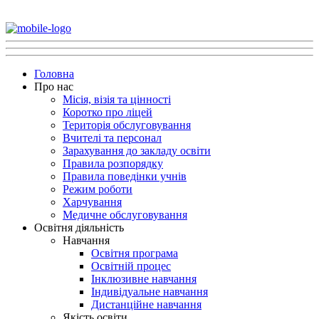
Головна
Про нас
Місія, візія та цінності
Коротко про ліцей
Територія обслуговування
Вчителі та персонал
Зарахування до закладу освіти
Правила розпорядку
Правила поведінки учнів
Режим роботи
Харчування
Медичне обслуговування
Освітня діяльність
Навчання
Освітня програма
Освітній процес
Інклюзивне навчання
Індивідуальне навчання
Дистанційне навчання
Якість освіти