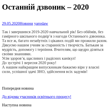
Останній дзвоник – 2020
29.05.2020
Новини
yaroslaw
Так і завершився 2019-2020 навчальний рік! Без обіймів, без
гамірного шкільного подвір’я з нагоди Останнього дзвоника.
Та все ж, багато незабутніх і цікавих подій ми прожили разом.
Дякуємо нашим учням за старанність і творчість. Батькам за
мудрість, допомогу і терпіння. Вчителям, що щедро діляться
своїми знаннями.
Усім здоров’я, щасливих і радісних канікул!
До зустрічі 1 вересня 2020 року!
А нашим найкращим випускникам бажаємо віри у власні
сили, успішної здачі ЗНО, здійснення всіх задумів!
Попередня новина
До відома учасників освітнього процесу!
Наступна новина