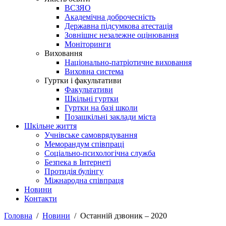
ВСЗЯО
Академічна доброчесність
Державна підсумкова атестація
Зовнішнє незалежне оцінювання
Моніторинги
Виховання
Національно-патріотичне виховання
Виховна система
Гуртки і факультативи
Факультативи
Шкільні гуртки
Гуртки на базі школи
Позашкільні заклади міста
Шкільне життя
Учнівське самоврядування
Меморандум співпраці
Соціально-психологічна служба
Безпека в Інтернеті
Протидія булінгу
Міжнародна співпраця
Новини
Контакти
Головна
Новини
Останній дзвоник – 2020